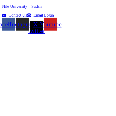
Nile University – Sudan
Contact Us
Email Login
acebook
Instagram
X-
Youtube
twitter