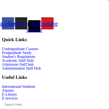
acebook
Instagram
X-
Youtube
twitter
Quick Links
Undergraduate Courses
Postgraduate Study
Student’s Regulations
Academic Staff Hub
Admission Staff hub
Administration Staff Hub
Useful Links
International Students
Alumni
E-Library
E-services