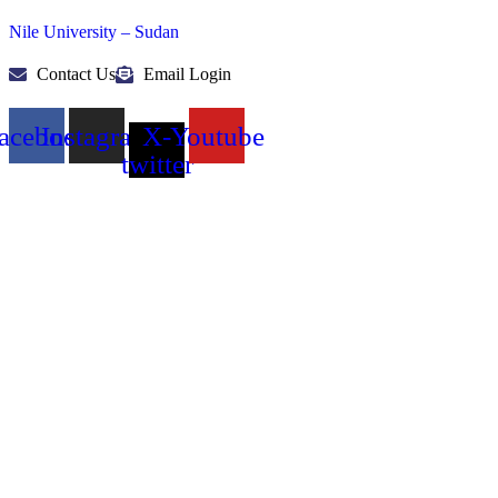
Nile University – Sudan
Contact Us
Email Login
acebook
Instagram
X-
Youtube
twitter