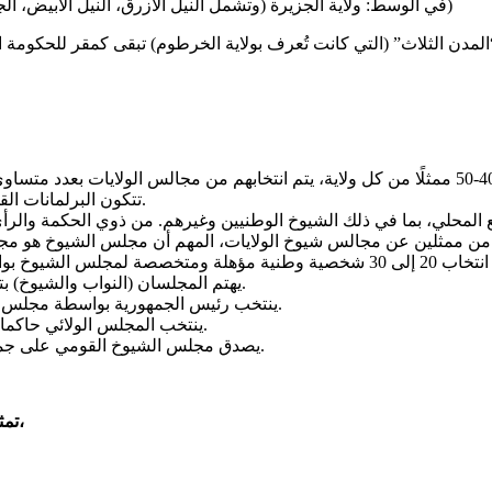
في الوسط: ولاية الجزيرة (وتشمل النيل الأزرق، النيل الأبيض، الجزيرة، وسنار). وهي أصغر هذه الولايات مساحة – انظر الخارطة)
تتكون البرلمانات القومي والولائية من مجلسين، هما مجلس النواب ومجلس الشيوخ.
يهتم المجلسان (النواب والشيوخ) بتلبية الطموحات الوطنية لإجراء انتخابات ديمقراطية في موعدها.
ينتخب رئيس الجمهورية بواسطة مجلس النواب من بين أعضائه لمدة 4 سنوات قابلة للتجديد لمرة واحدة.
ينتخب المجلس الولائي حاكما للولاية من بين أعضائه لمدة 4 سنوات قابلة للتجديد لمرة واحدة.
يصدق مجلس الشيوخ القومي على جميع القرارات الولائية والقومية في القراءة النهائية وفقًا للدستور.
تمثل هذه الملامح قاعدة لانطلاق المؤتمر الدستوري الذي ينتظره الشعب،