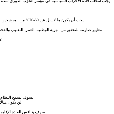
يجب أن يكون ما لا يقل عن 60-70% من المرشحين الحزبيين لمجلس النواب حاصلين على شهادة جامعية، وأن يكون الباقون حاصلين على شهادة الثانوية العامة على الأقل، دون استثناءات.
معايير صارمة للتحقق من الهوية الوطنية، العمر، التعليم، والف
على المدى الطويل، ستعمل هذه الفحوصات الأمنية كرادع للسياسيين الطامحين من ارتكاب الجرائم أو تكوين روابط أو اتصالات مشبوهة.
سوف يسمح النظام الفدرالي بظهور القادة الإقليميين الذين ينافسون القادة التقليديين ثم يصيروا أنفسهم قادة قوميين وتنتفي سيطرة الوسط على الهامش.
لن يكون هناك مجال للأيديولوجيات التي تدّعي فلسفة أو تفكيرًا متفوقًا، والتي تنحرف لأسباب مختلفة عن النهج الوطني وتلبية احتياجات كل الولايات.
سوف يتنافس القادة الإقليميون من أصحاب الرؤية على القيادة الوطنية بفضل فوائد وجودهم في البرلمان القومي الذي يمثل الوحدة الوطنية والتعاون بين الولايات.