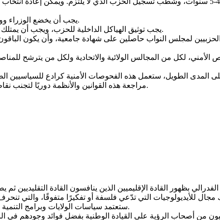
يجب انتخاب قادة الأحزاب السياسية في مؤتمر الحزب الدوري لمدة 4-5 سنوات، وشطب تسجيل الحزب الذي
يجب أن يخضع الوزراء ووزراء الظل على المستويين الاتحادي والولائي للفحوصات الأمنية.
يجب توثيق الهياكل الداخلية للحزب، ويجب أن يمتلك المسؤولون فيه مؤهلات محددة وأن يخضعوا للفحوصات الأمنية.
حص الأمني، لكل من المجالس الولائية والاتحادية ولكل من يترشح للمناص
مراجعة هذه القوانين والأنظمة دوريًا لتجنب نقاط الضعف التاريخية التي أدت إلى فشل الديموقراطيات السابقة.
ستعتمد سياسات الولايات وبرامج التنمية على احتياجات الناس بمنهج عملي أكثر من السياسات المركزية.