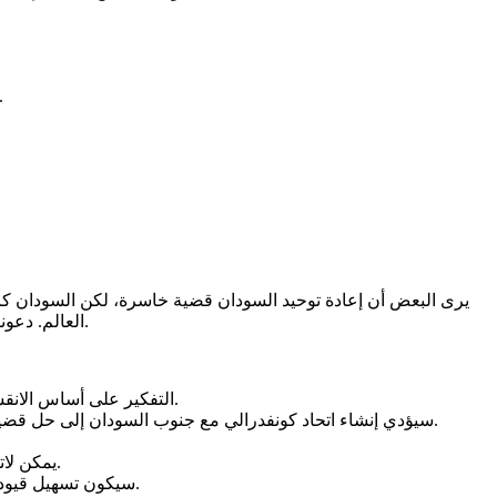
ستساعد قوانين الاستثمار التي تتضمن مشاريع المسؤولية المجتمعية الإلزامية في تقليل عبء الخدمات
العالم. دعونا نستمع الى المفكرين من أبناء الجنوب من أمثال فرانسيس دينق وسنجد أن السودان الموحد أكثر قوة وقدرة على النمو من السودان الممزق.
التفكير على أساس الانقسامات العرقية والقبلية يعد نهجًا متخلفا وغير مثمر، إن لم يكن بدائيًا تمامًا – انظروا ماذا فعل الإتحاد الأوروبي ونمور اسيا وأخيرا بريكس.
سيؤدي إنشاء اتحاد كونفدرالي مع جنوب السودان إلى حل قضية الهوية التي غالبًا ما يثيرها السياسيون وبعض غير المؤلفة قلوبهم الذين يقفون المواقف العنصرية الضيقة غير المقبولة في عالم اليوم.
يمكن لاتحاد كونفدرالي بين الشمال والجنوب أن يعزز النمو الاقتصادي لكلا الطرفين، من خلال إنتاج الغذاء في الشمال وإنتاج النفط في الجنوب.
سيكون تسهيل قيود السفر وتبادل الموارد البشرية والخبرات مكسبًا كبيرًا للنمو الاقتصادي والثقافي، كما كان في حالة نيجيريا بعد الحرب الأهلية في بيافرا.