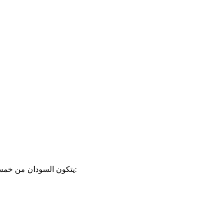
يتكون السودان من خمس مناطق متميزة ذات تضاريس ومجموعات ثقافية وموارد طبيعية متشابهة، مما يجعلها تكون الأساس لخمس ولايات قوية ومتجانسة كما يلي: