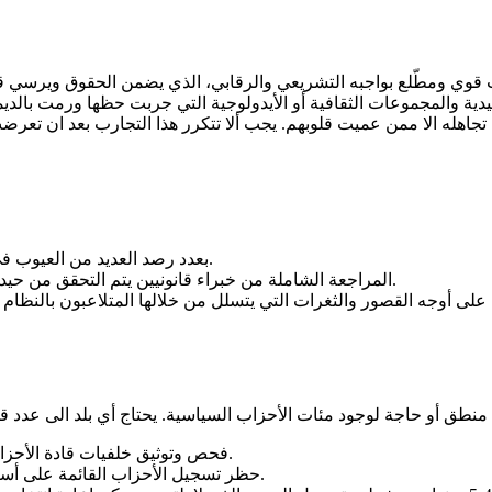
 ومطّلع بواجبه التشريعي والرقابي، الذي يضمن الحقوق ويرسي قواعد ال
دية والمجموعات الثقافية أو الأيدولوجية التي جربت حظها ورمت بالد
بعدد رصد العديد من العيوب في قانون الانتخابات، مقاربتها بالقوانين في الجمهوريات الفدرالية.
المراجعة الشاملة من خبراء قانونيين يتم التحقق من حيدتهم وعدم وجود انتماءات سياسية أو علاقات مع جهات مشبوهة.
فحص وتوثيق خلفيات قادة الأحزاب السياسية، ومراقبة تواصلهم مع العالم الخارجي بشكل دقيق.
حظر تسجيل الأحزاب القائمة على أساس عرقي أو قبلي أو طائفي بموجب القوانين الاتحادية والولائية.