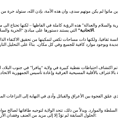
ن الذين ماتوا لم يكن موتهم سدى، وان هذه الأمة، بإذن الله، ستولد ح
التي يستند دستورها على مبادئ “الحرية والسلام والعدالة”، ويطبق نظام الحكم هذه المبادئ الثلاثة عبر دولة القانون.
الاتحادية”
نسة ثقافيا، ولكنها ذات مساحات تكفي لتمكينها من تحقيق الاكتفاء الذات
ة جديدة وبوجود موارد كافية للجميع وفي كل مكان
.
بناءً على التحليل ال
 تم اكتشاف احتياطات نفطية كبيرة في ولاية “بيافرا” في جنوب البلاد، ا
بالاعتراف بالأقلية المسيحية العرقية وإعادة تأسيس الجمهورية الاتح
لذي عمّق الفجوة بين الأعراق والقبائل وأدى في النهاية إلى النزاعات ا
لسلطة والموارد. وبدلاً من ذلك، تتحد الولاية لتوجيه طاقاتها لصالح مو
الحلول السابقة لم تؤدِّ إلا إلى مزيد من العنف وفقدان الأرواح والموارد والزمن الضائع- تتلخص مميزات النظام المقترح فيما يلي: