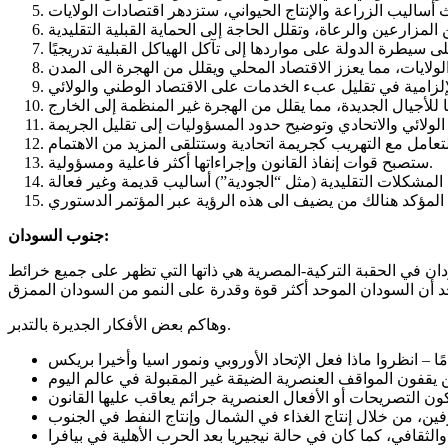
للأجيال الجديدة، مما يقلل من الهجرة غير المنظمة إلى الخارج
ستصبح قوات إنفاذ القانون وإجراءاتها أكثر فاعلية ومسؤولية.
جنوب السودان:
ودان كان معروفًا للعالم كبلد واحد على مدار الـ 200 عاما الماضية. حدود السودان في الحقبة التركية-المصرية هي ذاتها التي تظهر على جميع خرائط
وهاكم بعض الأفكار الجديرة بالتدبر.