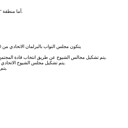
أما منطقة “المدن الثلاث” (التي كانت تُعرف بولاية الخرطوم) تبقى كمقر للحكومة الاتحادية. والأمل في تطوير هده المقترحات لتصبح النواة لدستور البلاد.
يتكون مجلس النواب بالبرلمان الاتحادي من 40-50 ممثلًا من كل ولاية، يتم انتخابهم من مجالس الولايات بعدد متساوي من المقاعد تأكيدا لمبدأ إقسام السلطة وعدم سيطرة الوسط
يتم تشكيل مجالس الشيوخ عن طريق انتخاب قادة المجتمع المحلي، بما في ذلك الشيوخ الوطنيين وغيرهم. من ذوي الحكمة والرأي، وذلك لإعطاء الزعماء المقبولين محالا الوضع الذي يستحقون.
يتم تشكيل مجلس الشيوخ الاتحادي من ممثلين عن مجالس شيوخ الولايات، المهم أن مجلس الشيوخ هو مجلس رقابي لحماية الدستور من القرارات الحزبية غير المدروسة.
يتم انتخاب 20 إلى 30 شخصية وطنية مؤهلة ومتخصصة لمجلس الشيوخ بواسطة مجلس النواب الاتحادي يراعى بها تمثيل المرأة بالمناصفة.