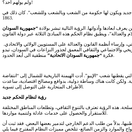
ولم يولهم أحد؟!
رة من جديد ويكون لها حكومة من الشعب وبالشعب وللشعب”. كان ذلك في
1863.
“جمهورية السودان
ي، وإرساء أنظمة القانون والعدالة على المستويين الولائي والاتحادي.
تاريخي والاجتماعي والثقافي المعمق لجذور النزاعات في السودان، تبدو
منطقية الى أبعد الحدود.
فكرة
“جمهورية السودان الاتحادية”
لتي يقطنها شعب “الإيبو”. أدت الهيمنة التاريخية للشمال إلى “انتفاضة
ادية. ولكن كانت هناك وساطة دولية، بدوافع ومصالح اقتصادية، ساعدت
الأطراف المتحاربة على التوصل إلى تسوية.
رؤية لنظام للحكم جديد
لمسلحة. هذه الرؤية تعترف بالتنوع الثقافي، وتطلعات المناطق المختلفة
للاستقرار والحصول على خدمات عادلة ولتنمية مواردها.
اطنيها، بدلاً من طلب الدعم الخارجي لتدمير بعضها البعض. فقد ثبت أن