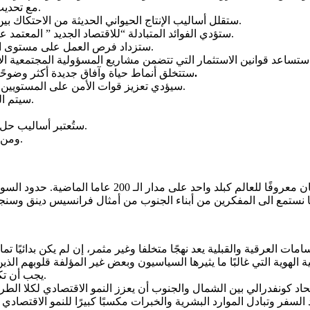
مع تحديث أساليب الزراعة والإنتاج الحيواني، ستزدهر اقتصادات الولايات.
ستقلل أساليب الإنتاج الحيواني الحديثة من الاحتكاك بين المزارعين والرعاة، وتقلل الحاجة إلى الحماية القبلية التقليدية.
ستؤدي الفوائد المتبادلة “للاقتصاد الجديد ” المعتمد على سيطرة الدولة على مواردها إلى تآكل الهياكل القبلية تدريجيًا.
ستزداد فرص العمل على مستوى الولايات، مما يعزز الاقتصاد المحلي ويقلل من الهجرة الى المدن.
 على الاقتصاد الوطني والولائي.
.
ستتخلق أنماط حياة وآفاق جديدة أكثر وضوحًا 
سيؤدي تعزيز قوات الأمن على المستويين الولائي والاتحادي وتوضيح حدود المسؤوليات إلى تقليل الجريمة.
سيتم التعامل مع التهريب كجريمة اتحادية وستتلقى المزيد من الاهتمام.
ستُعتبر أساليب حل المشكلات التقليدية (مثل “الجودية”) أساليب قديمة وغير فعالة.
ومن المؤكد هنالك من يضيف الى هذه الرؤية عبر المؤتمر الدستوري.
يرى البعض أن إعادة توحيد السودان قضية خاسرة، لكن الس
يجب أن تكون التصريحات أو الأفعال العنصرية جرائم يعاقب عليها القانون.