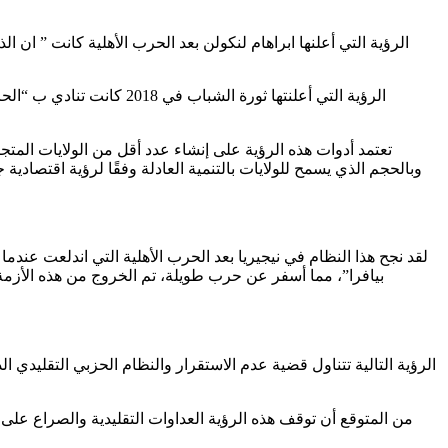
الرؤية التي أعلنها ابراهام لنكولن بعد الحرب الأهلية كانت ” ا
الرؤية التي أعلنتها ثورة الشباب في 2018 كانت تنادي ب “الحرية والسلام والعدالة” هذه الرؤية كاملة في الفاظها – لكنها تحتاج الى من يعرف ابعادها وأدواتها. الرؤية التالية تبشر بولادة
تعتمد أدوات هذه الرؤية على إنشاء عدد أقل من الولايات المتجا
وبالحجم الذي يسمح للولايات بالتنمية العادلة وفقًا لرؤية اقتصادي
لقد نجح هذا النظام في نيجيريا بعد الحرب الأهلية التي اندلعت عندما
بيافرا”، مما أسفر عن حرب طويلة، تم الخروج من هذه الأزمة 
الرؤية التالية تتناول قضية عدم الاستقرار والنظام الحزبي التقليدي ا
من المتوقع أن توقف هذه الرؤية العداوات التقليدية والصراع على ا