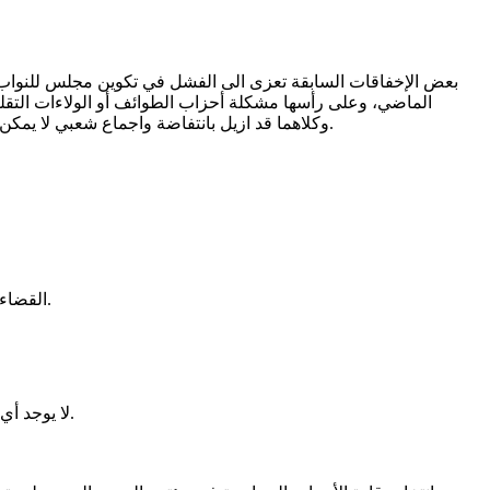
بعض الإخفاقات السابقة تعزى الى الفشل في تكوين مجلس للنواب قوي
الماضي، وعلى رأسها مشكلة أحزاب الطوائف أو الولاءات التقلي
وكلاهما قد ازيل بانتفاضة واجماع شعبي لا يمكن تجاهله الا ممن عميت قلوبهم. يجب ألا تتكرر هذا التجارب بعد ان تعرضت البلاد الى حرب جراء الصراع على السلطة دون رؤية وطنية واضحة.
القضاء على أوجه القصور والثغرات التي يتسلل من خلالها المتلاعبون بالنظام الديموقراطي، وهذه أمور أدري بها من يشتغلون بصياغة القانون.
لا يوجد أي منطق أو حاجة لوجود مئات الأحزاب السياسية. يحتاج أي بلد الى عدد قليل من الأحزاب تتنافس حول سياسات وبرامج واضحة للناخبين.